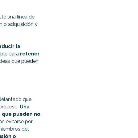
te una línea de
n o adquisición y
ducir la
ible para
retener
ideas que pueden
delantado que
 proceso.
Una
s que pueden no
an evitarse por
 miembros del
usión o