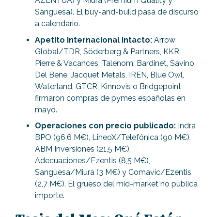
AZENTUA) y Miura (Premium Quality y
Sangüesa). El buy-and-build pasa de discurso
a calendario.
Apetito internacional intacto:
Arrow
Global/TDR, Söderberg & Partners, KKR,
Pierre & Vacances, Talenom, Bardinet, Savino
Del Bene, Jacquet Metals, IREN, Blue Owl,
Waterland, GTCR, Kinnovis o Bridgepoint
firmaron compras de pymes españolas en
mayo.
Operaciones con precio publicado:
Indra
BPO (96,6 M€), LineoX/Telefónica (90 M€),
ABM Inversiones (21,5 M€),
Adecuaciones/Ezentis (8,5 M€),
Sangüesa/Miura (3 M€) y Comavic/Ezentis
(2,7 M€). El grueso del mid-market no publica
importe.