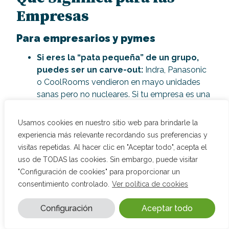
Empresas
Para empresarios y pymes
Si eres la
“
pata peque
ñ
a
”
de un grupo,
puedes ser un carve-out:
Indra, Panasonic
o CoolRooms vendieron en mayo unidades
sanas pero no nucleares. Si tu empresa es una
división, filial o línea de negocio que tu grupo
ya no prioriza, existe un comprador para quien
Usamos cookies en nuestro sitio web para brindarle la
sí eres estratégico; plantear la venta puede ser
experiencia más relevante recordando sus preferencias y
mejor que languidecer sin inversión.
visitas repetidas. Al hacer clic en "Aceptar todo", acepta el
uso de TODAS las cookies. Sin embargo, puede visitar
En sectores fragmentados, el primero
"Configuración de cookies" para proporcionar un
que vende fija el precio:
corredurías,
consentimiento controlado.
Ver política de cookies
asesorías o gestorías están siendo
consolidadas por plataformas con prisa. El
Configuración
Aceptar todo
primer vendedor de calidad suele lograr el
mejor múltiplo; los siguientes negocian contra